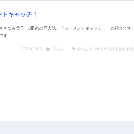
ントキャッチ！
さざなみ電子」8冊めの同人誌、「モーメントキャッチ！」の紹介です。
です
同人誌
同人誌
,
大沢瑠璃乃
,
日野下花帆
,
村野
2025-05-09