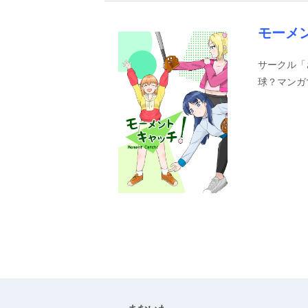
モーメ
サークル「
球？マンガ