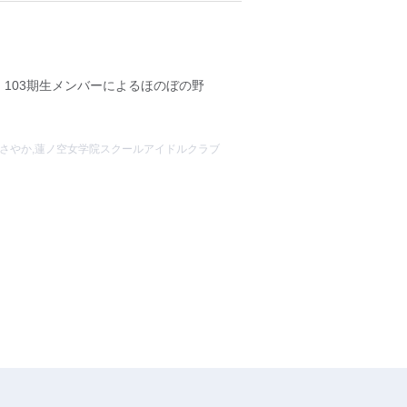
103期生メンバーによるほのぼの野
さやか
,
蓮ノ空女学院スクールアイドルクラブ